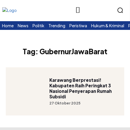
Home
News
Politik
Trending
Peristiwa
Hukum & Kriminal
Tag:
GubernurJawaBarat
Karawang Berprestasi!
Kabupaten Raih Peringkat 3
Nasional Penyerapan Rumah
Subsidi
27 Oktober 2025