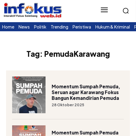
Home
News
Politik
Trending
Peristiwa
Hukum & Kriminal
Tag:
PemudaKarawang
Momentum Sumpah Pemuda,
Seruan agar Karawang Fokus
Bangun Kemandirian Pemuda
28 Oktober 2025
Momentum Sumpah Pemuda