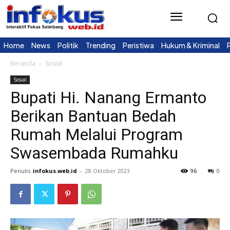
Home
News
Politik
Trending
Peristiwa
Hukum & Kriminal
Beranda
Sosial
Sosial
Bupati Hi. Nanang Ermanto
Berikan Bantuan Bedah
Rumah Melalui Program
Swasembada Rumahku
Penulis
infokus.web.id
-
28 Oktober 2023
96
0