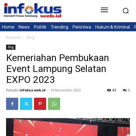
Home
News
Politik
Trending
Peristiwa
Hukum & Kriminal
Beranda
Blog
Blog
Kemeriahan Pembukaan
Event Lampung Selatan
EXPO 2023
Penulis
infokus.web.id
-
14 November 2023
83
0