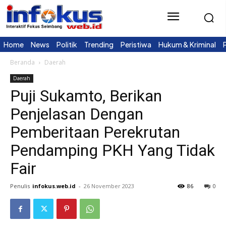
Home
News
Politik
Trending
Peristiwa
Hukum & Kriminal
Beranda
Daerah
Daerah
Puji Sukamto, Berikan
Penjelasan Dengan
Pemberitaan Perekrutan
Pendamping PKH Yang Tidak
Fair
Penulis
infokus.web.id
-
26 November 2023
86
0