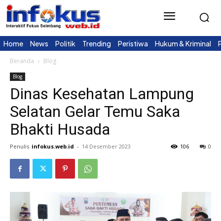
Home
News
Politik
Trending
Peristiwa
Hukum & Kriminal
Beranda
Blog
Blog
Dinas Kesehatan Lampung
Selatan Gelar Temu Saka
Bhakti Husada
Penulis
infokus.web.id
-
14 Desember 2023
106
0