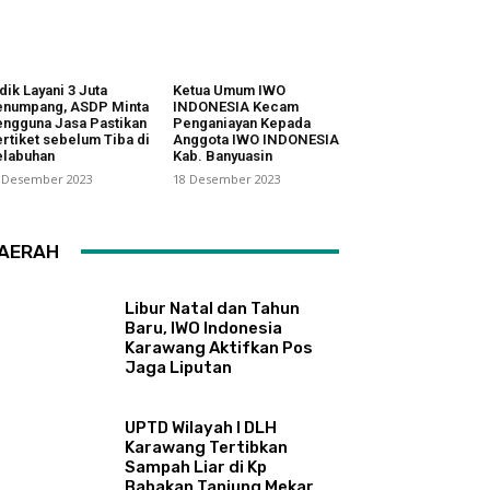
dik Layani 3 Juta
Ketua Umum IWO
enumpang, ASDP Minta
INDONESIA Kecam
ngguna Jasa Pastikan
Penganiayan Kepada
rtiket sebelum Tiba di
Anggota IWO INDONESIA
elabuhan
Kab. Banyuasin
 Desember 2023
18 Desember 2023
AERAH
Libur Natal dan Tahun
Baru, IWO Indonesia
Karawang Aktifkan Pos
Jaga Liputan
UPTD Wilayah I DLH
Karawang Tertibkan
Sampah Liar di Kp
Babakan Tanjung Mekar