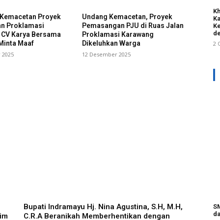
Kh
i Kemacetan Proyek
Undang Kemacetan, Proyek
Ka
an Proklamasi
Pemasangan PJU di Ruas Jalan
Ke
de
 CV Karya Bersama
Proklamasi Karawang
Minta Maaf
Dikeluhkan Warga
2 
 2025
12 Desember 2025
Bupati Indramayu Hj. Nina Agustina, S.H, M.H,
SM
da
im
C.R.A Beranikah Memberhentikan dengan