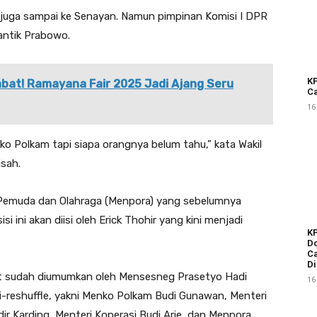
juga sampai ke Senayan. Namun pimpinan Komisi I DPR
antik Prabowo.
KP
abat! Ramayana Fair 2025 Jadi Ajang Seru
Ca
16
o Polkam tapi siapa orangnya belum tahu,” kata Wakil
isah.
ri Pemuda dan Olahraga (Menpora) yang sebelumnya
si ini akan diisi oleh Erick Thohir yang kini menjadi
KP
Do
Ca
Di
ut sudah diumumkan oleh Mensesneg Prasetyo Hadi
16
i-reshuffle, yakni Menko Polkam Budi Gunawan, Menteri
ir Karding, Menteri Koperasi Budi Arie, dan Menpora