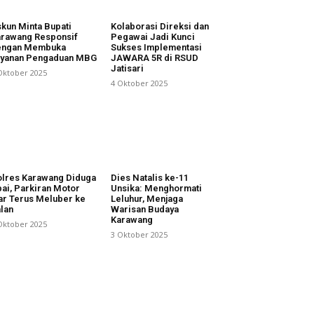
kun Minta Bupati
Kolaborasi Direksi dan
rawang Responsif
Pegawai Jadi Kunci
engan Membuka
Sukses Implementasi
ayanan Pengaduan MBG
JAWARA 5R di RSUD
Jatisari
Oktober 2025
4 Oktober 2025
lres Karawang Diduga
Dies Natalis ke-11
ai, Parkiran Motor
Unsika: Menghormati
ar Terus Meluber ke
Leluhur, Menjaga
lan
Warisan Budaya
Karawang
Oktober 2025
3 Oktober 2025