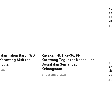
As
Ka
d
L
4 
l dan Tahun Baru, IWO
Rayakan HUT ke-36, PPI
 Karawang Aktifkan
Karawang Teguhkan Kepedulian
Po
iputan
Sosial dan Semangat
Ab
Kebangsaan
 2025
Li
21 Desember 2025
Ja
3 