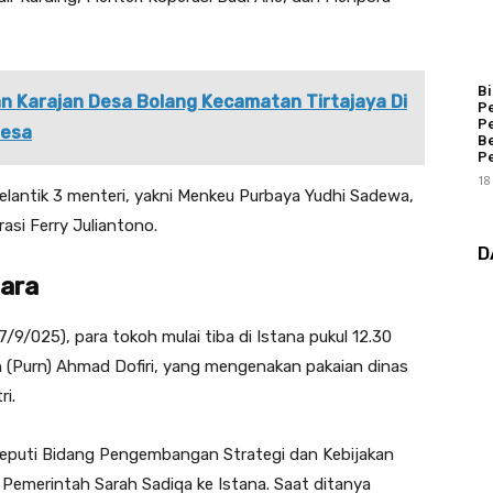
Bi
n Karajan Desa Bolang Kecamatan Tirtajaya Di
P
Pe
Desa
Be
P
18
lantik 3 menteri, yakni Menkeu Purbaya Yudhi Sadewa,
asi Ferry Juliantono.
D
gara
/9/025), para tokoh mulai tiba di Istana pukul 12.30
 (Purn) Ahmad Dofiri, yang mengenakan pakaian dinas
ri.
 Deputi Bidang Pengembangan Strategi dan Kebijakan
emerintah Sarah Sadiqa ke Istana. Saat ditanya