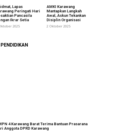
idmat, Lapas
AMKI Karawang
rawang Peringati Hari
Mantapkan Langkah
saktian Pancasila
Awal, Askun Tekankan
ngan Ikrar Setia
Disiplin Organisasi
Oktober 2025
2 Oktober 2025
PENDIDIKAN
PN 4 Karawang Barat Terima Bantuan Prasarana
ri Anggota DPRD Karawang