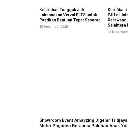
Kelurahan Tunggak Jati
Klarifikas
Laksanakan Verval BLTS untuk
PJU di Jal
Pastikan Bantuan Tepat Sasaran
Karawang,
Sejahtera 
15 Desember 2025
13 Desember
Showroom Event Amayzing Digelar Tridjaya
Motor Pagaden Bersama Puluhan Anak Yat