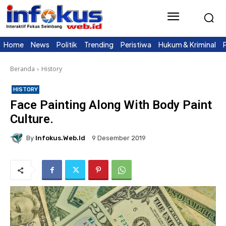
Home
News
Politik
Trending
Peristiwa
Hukum & Kriminal
Beranda
History
HISTORY
Face Painting Along With Body Paint
Culture.
By
Infokus.web.id
9 Desember 2019