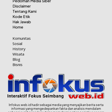
Pedoman Media Siber
Disclaimer
Tentang Kami
Kode Etik
Hak Jawab
Home
Komunitas
Sosial
History
Wisata
Blog
Bisnis
Infokus.web.id hadir sebagai media yang menyajikan berita serta
informasi yang mengedepankan fakta dan analisis mendalam