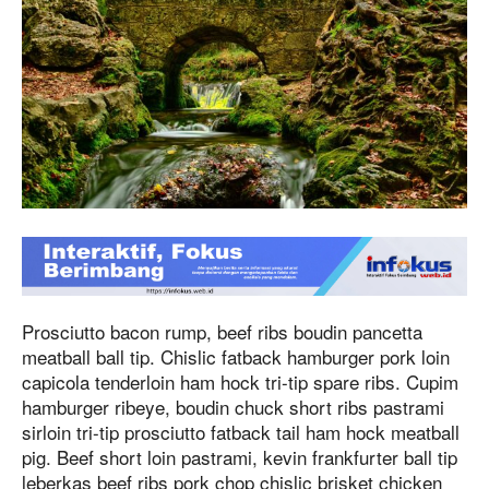
Prosciutto bacon rump, beef ribs boudin pancetta
meatball ball tip. Chislic fatback hamburger pork loin
capicola tenderloin ham hock tri-tip spare ribs. Cupim
hamburger ribeye, boudin chuck short ribs pastrami
sirloin tri-tip prosciutto fatback tail ham hock meatball
pig. Beef short loin pastrami, kevin frankfurter ball tip
leberkas beef ribs pork chop chislic brisket chicken