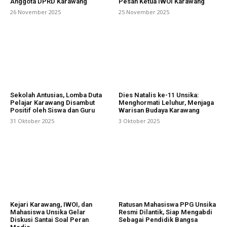
Anggota DPRD Karawang
Pesan Ketua IWOI Karawang
26 November 2025
25 November 2025
Sekolah Antusias, Lomba Duta
Dies Natalis ke-11 Unsika:
Pelajar Karawang Disambut
Menghormati Leluhur, Menjaga
Positif oleh Siswa dan Guru
Warisan Budaya Karawang
31 Oktober 2025
3 Oktober 2025
Kejari Karawang, IWOI, dan
Ratusan Mahasiswa PPG Unsika
Mahasiswa Unsika Gelar
Resmi Dilantik, Siap Mengabdi
Diskusi Santai Soal Peran
Sebagai Pendidik Bangsa