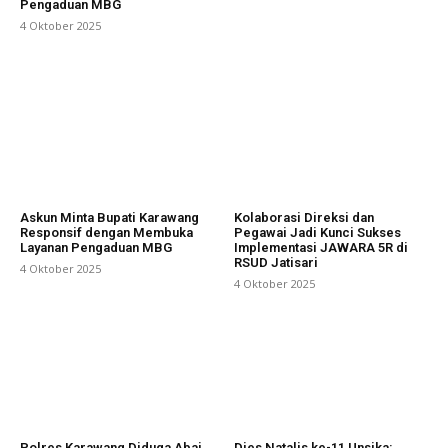
Pengaduan MBG
4 Oktober 2025
Askun Minta Bupati Karawang
Kolaborasi Direksi dan
Responsif dengan Membuka
Pegawai Jadi Kunci Sukses
Layanan Pengaduan MBG
Implementasi JAWARA 5R di
RSUD Jatisari
4 Oktober 2025
4 Oktober 2025
Polres Karawang Diduga Abai,
Dies Natalis ke-11 Unsika: