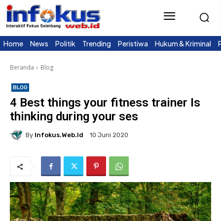
Home
News
Politik
Trending
Peristiwa
Hukum & Kriminal
Beranda
Blog
BLOG
4 Best things your fitness trainer Is
thinking during your ses
By
Infokus.web.id
10 Juni 2020