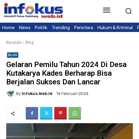
Home
News
Politik
Trending
Peristiwa
Hukum & Kriminal
Beranda
Blog
BLOG
Gelaran Pemilu Tahun 2024 Di Desa
Kutakarya Kades Berharap Bisa
Berjalan Sukses Dan Lancar
By
Infokus.web.id
14 Februari 2024