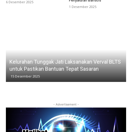
Penyaluran Bansos
6 Desember 2025
1 Desember 2025
K
Kelurahan Tunggak Jati Laksanakan Verval BLTS
untuk Pastikan Bantuan Tepat Sasaran
15 Desember 2025
- Advertisement -