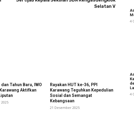
r
Sertijab Kepala Sekolah SDN Rengasdengklok
Selatan V
As
M
4 
As
Ka
d
l dan Tahun Baru, IWO
Rayakan HUT ke-36, PPI
L
 Karawang Aktifkan
Karawang Teguhkan Kepedulian
4 
iputan
Sosial dan Semangat
Kebangsaan
 2025
21 Desember 2025