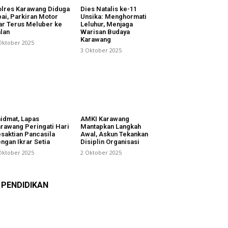
lres Karawang Diduga
Dies Natalis ke-11
ai, Parkiran Motor
Unsika: Menghormati
ar Terus Meluber ke
Leluhur, Menjaga
lan
Warisan Budaya
Karawang
Oktober 2025
3 Oktober 2025
idmat, Lapas
AMKI Karawang
rawang Peringati Hari
Mantapkan Langkah
saktian Pancasila
Awal, Askun Tekankan
ngan Ikrar Setia
Disiplin Organisasi
Oktober 2025
2 Oktober 2025
PENDIDIKAN