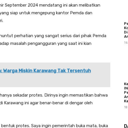
hir September 2024 mendatang ini akan melibatkan
 yang siap untuk mengepung kantor Pemda dan
i.
Pe
Ko
Di
enuntut perhatian yang sangat serius dari pihak Pemda
An
16
adap masalah pengangguran yang saat ini kian
: Warga Miskin Karawang Tak Tersentuh
K
I
Pe
n hanya sekadar protes. Dirinya ingin memastikan bahwa
A
Ka
di Karawang ini agar benar-benar di dengar oleh
18
D
r bentuk protes. Saya ingin pemerintah buka mata, buka