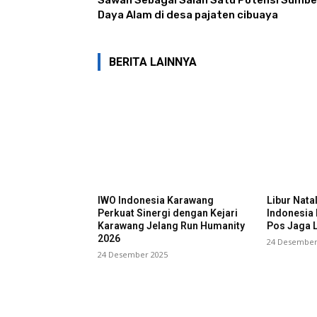
Sawah Sebagai Salah Satu Potensi Sumbe
Daya Alam di desa pajaten cibuaya
BERITA LAINNYA
IWO Indonesia Karawang
Libur Nata
Perkuat Sinergi dengan Kejari
Indonesia
Karawang Jelang Run Humanity
Pos Jaga L
2026
24 Desember
24 Desember 2025