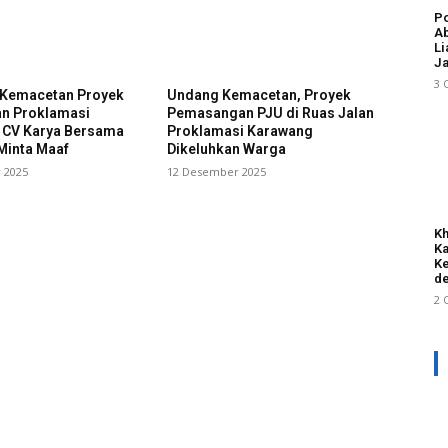
Po
Ab
Li
Ja
3 
i Kemacetan Proyek
Undang Kemacetan, Proyek
an Proklamasi
Pemasangan PJU di Ruas Jalan
 CV Karya Bersama
Proklamasi Karawang
Minta Maaf
Dikeluhkan Warga
 2025
12 Desember 2025
Kh
Ka
Ke
de
2 