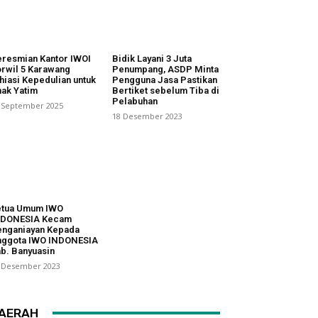
resmian Kantor IWOI
Bidik Layani 3 Juta
rwil 5 Karawang
Penumpang, ASDP Minta
hiasi Kepedulian untuk
Pengguna Jasa Pastikan
ak Yatim
Bertiket sebelum Tiba di
Pelabuhan
 September 2025
18 Desember 2023
etua Umum IWO
NDONESIA Kecam
nganiayan Kepada
nggota IWO INDONESIA
b. Banyuasin
 Desember 2023
AERAH