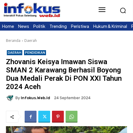
Home
News
Politik
Trending
Peristiwa
Hukum & Kriminal
Beranda
Daerah
DAERAH
PENDIDIKAN
Zhovanis Keisya Imawan Siswa
SMAN 2 Karawang Berhasil Boyong
Dua Medali Perak Di PON XXI Tahun
2024 Aceh
By
Infokus.web.id
24 September 2024