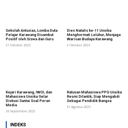
Sekolah Antusias, Lomba Duta
Dies Natalis ke-11 Unsika:
Pelajar Karawang Disambut
Menghormati Leluhur, Menjaga
Positif oleh Siswa dan Guru
Warisan Budaya Karawang
31 Oktober 2025
3 Oktober 2025
Kejari Karawang, IWOI, dan
Ratusan Mahasiswa PPG Unsika
Mahasiswa Unsika Gelar
Resmi Dilantik, Siap Mengabdi
Diskusi Santai Soal Peran
Sebagai Pendidik Bangsa
Media
31 Agustus 2025
26 September 2025
INDEKS