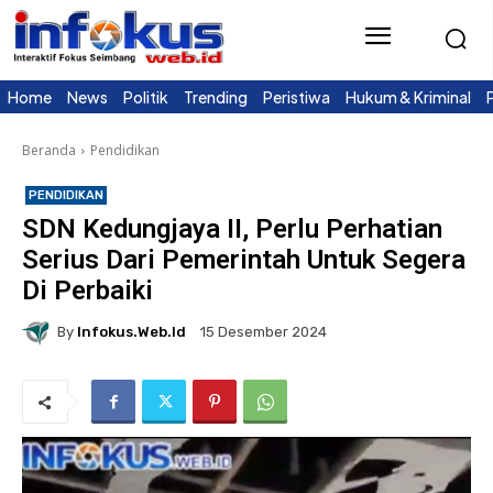
Home
News
Politik
Trending
Peristiwa
Hukum & Kriminal
Beranda
Pendidikan
PENDIDIKAN
SDN Kedungjaya II, Perlu Perhatian
Serius Dari Pemerintah Untuk Segera
Di Perbaiki
By
Infokus.web.id
15 Desember 2024