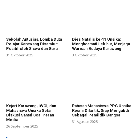
Sekolah Antusias, Lomba Duta
Dies Natalis ke-11 Unsika:
Pelajar Karawang Disambut
Menghormati Leluhur, Menjaga
Positif oleh Siswa dan Guru
Warisan Budaya Karawang
31 Oktober 2025
3 Oktober 2025
Kejari Karawang, IWOI, dan
Ratusan Mahasiswa PPG Unsika
Mahasiswa Unsika Gelar
Resmi Dilantik, Siap Mengabdi
Diskusi Santai Soal Peran
Sebagai Pendidik Bangsa
Media
31 Agustus 2025
26 September 2025