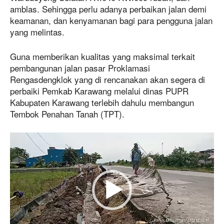
amblas. Sehingga perlu adanya perbaikan jalan demi
keamanan, dan kenyamanan bagi para pengguna jalan
yang melintas.
Guna memberikan kualitas yang maksimal terkait
pembangunan jalan pasar Proklamasi
Rengasdengklok yang di rencanakan akan segera di
perbaiki Pemkab Karawang melalui dinas PUPR
Kabupaten Karawang terlebih dahulu membangun
Tembok Penahan Tanah (TPT).
P
e
m
u
t
a
r
V