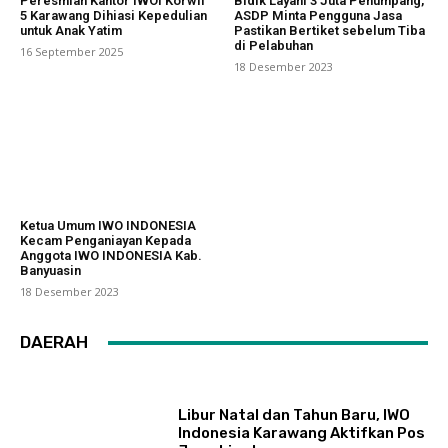
Peresmian Kantor IWOI Korwil
Bidik Layani 3 Juta Penumpang,
5 Karawang Dihiasi Kepedulian
ASDP Minta Pengguna Jasa
untuk Anak Yatim
Pastikan Bertiket sebelum Tiba
di Pelabuhan
16 September 2025
18 Desember 2023
Ketua Umum IWO INDONESIA
Kecam Penganiayan Kepada
Anggota IWO INDONESIA Kab.
Banyuasin
18 Desember 2023
DAERAH
Libur Natal dan Tahun Baru, IWO
Indonesia Karawang Aktifkan Pos