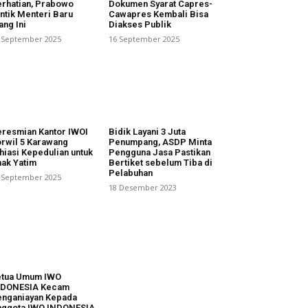
rhatian, Prabowo
Dokumen Syarat Capres-
ntik Menteri Baru
Cawapres Kembali Bisa
ang Ini
Diakses Publik
 September 2025
16 September 2025
resmian Kantor IWOI
Bidik Layani 3 Juta
rwil 5 Karawang
Penumpang, ASDP Minta
hiasi Kepedulian untuk
Pengguna Jasa Pastikan
ak Yatim
Bertiket sebelum Tiba di
Pelabuhan
 September 2025
18 Desember 2023
etua Umum IWO
NDONESIA Kecam
nganiayan Kepada
nggota IWO INDONESIA