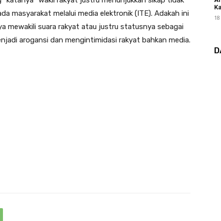
katanya” wakil rakyat justru menunjukkan sikap tidak
Ka
 masyarakat melalui media elektronik (ITE). Adakah ini
18
mewakili suara rakyat atau justru statusnya sebagai
adi arogansi dan mengintimidasi rakyat bahkan media.
D