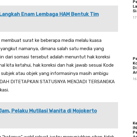
Pe
La
Si
 Langkah Enam Lembaga HAM Bentuk Tim
17
embuat surat ke beberapa media melalu kuasa
nyangkut namanya, dimana salah satu media yang
oin dari somasi tersebut adalah menuntut hak koreksi
Pe
Ko
l kita ketahui, hak koreksi dan hak jawab sesuai Kode
Di
An
da subjek atau objek yang informasinya masih ambigu
16
JN SUDAH DITETAPKAN STATUSNYA MENJADI TERSANGKA
kasi.
am, Pelaku Mutilasi Wanita di Mojokerto
K
I
Pe
A