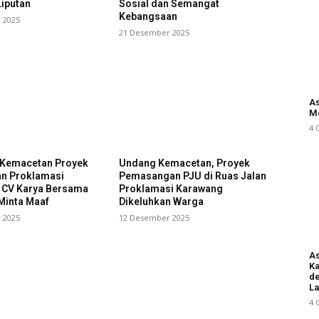
iputan
Sosial dan Semangat
Kebangsaan
 2025
21 Desember 2025
As
M
4 
i Kemacetan Proyek
Undang Kemacetan, Proyek
an Proklamasi
Pemasangan PJU di Ruas Jalan
 CV Karya Bersama
Proklamasi Karawang
Minta Maaf
Dikeluhkan Warga
 2025
12 Desember 2025
As
Ka
d
L
4 