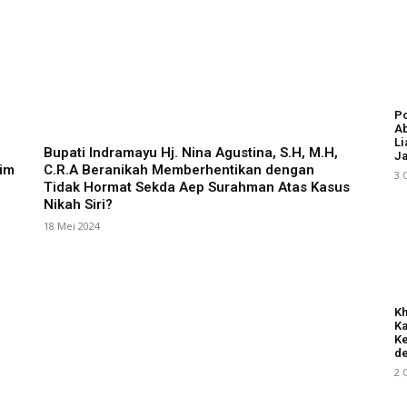
Po
Ab
Li
Bupati Indramayu Hj. Nina Agustina, S.H, M.H,
Ja
im
C.R.A Beranikah Memberhentikan dengan
3 
Tidak Hormat Sekda Aep Surahman Atas Kasus
Nikah Siri?
18 Mei 2024
Kh
Ka
Ke
de
2 