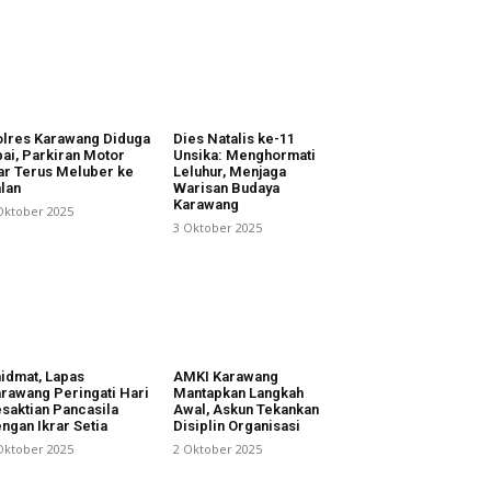
lres Karawang Diduga
Dies Natalis ke-11
ai, Parkiran Motor
Unsika: Menghormati
ar Terus Meluber ke
Leluhur, Menjaga
lan
Warisan Budaya
Karawang
Oktober 2025
3 Oktober 2025
idmat, Lapas
AMKI Karawang
rawang Peringati Hari
Mantapkan Langkah
saktian Pancasila
Awal, Askun Tekankan
ngan Ikrar Setia
Disiplin Organisasi
Oktober 2025
2 Oktober 2025