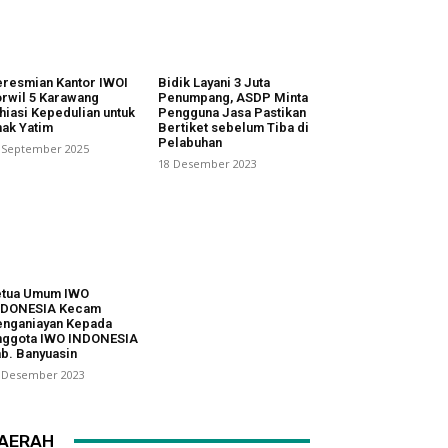
resmian Kantor IWOI
Bidik Layani 3 Juta
rwil 5 Karawang
Penumpang, ASDP Minta
hiasi Kepedulian untuk
Pengguna Jasa Pastikan
ak Yatim
Bertiket sebelum Tiba di
Pelabuhan
 September 2025
18 Desember 2023
etua Umum IWO
NDONESIA Kecam
nganiayan Kepada
nggota IWO INDONESIA
b. Banyuasin
 Desember 2023
AERAH