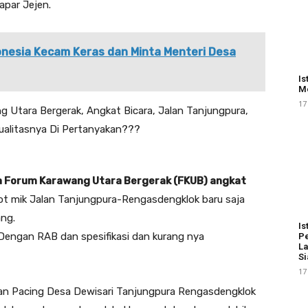
par Jejen.
nesia Kecam Keras dan Minta Menteri Desa
Is
Me
17
a Forum Karawang Utara Bergerak (FKUB) angkat
 mik Jalan Tanjungpura-Rengasdengklok baru saja
ang.
Is
Dengan RAB dan spesifikasi dan kurang nya
Pe
La
Si
17
an Pacing Desa Dewisari Tanjungpura Rengasdengklok