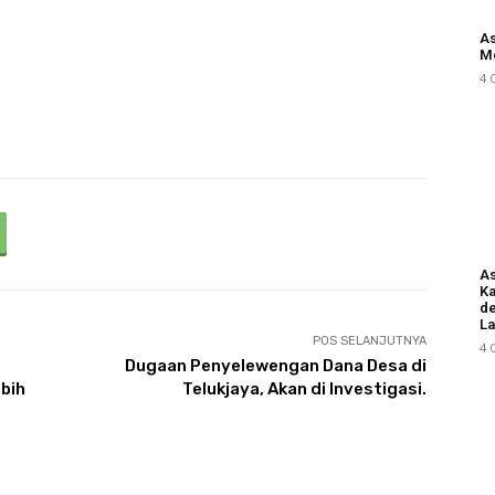
As
M
4 
As
Ka
d
L
POS SELANJUTNYA
4 
Dugaan Penyelewengan Dana Desa di
bih
Telukjaya, Akan di Investigasi.