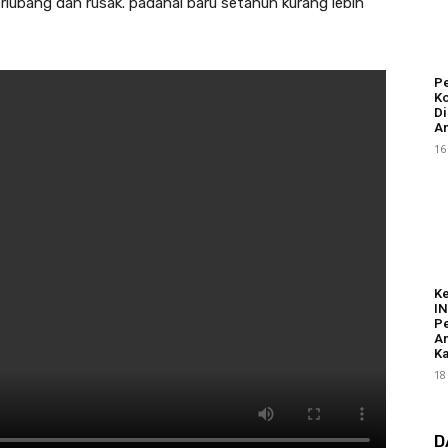
rlubang dan rusak. padahal baru setahun kurang lebih
Pe
Ko
Di
An
16
K
I
Pe
A
Ka
18
D