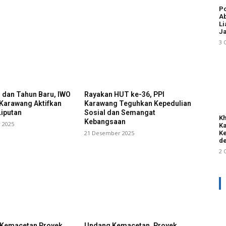
Po
Ab
Li
Ja
3 
l dan Tahun Baru, IWO
Rayakan HUT ke-36, PPI
 Karawang Aktifkan
Karawang Teguhkan Kepedulian
iputan
Sosial dan Semangat
Kh
Kebangsaan
 2025
Ka
21 Desember 2025
Ke
de
2 
i Kemacetan Proyek
Undang Kemacetan, Proyek