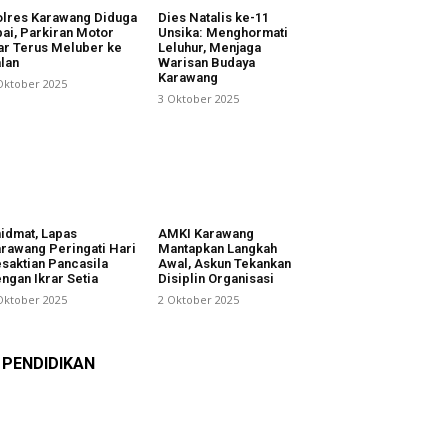
lres Karawang Diduga
Dies Natalis ke-11
ai, Parkiran Motor
Unsika: Menghormati
ar Terus Meluber ke
Leluhur, Menjaga
lan
Warisan Budaya
Karawang
Oktober 2025
3 Oktober 2025
idmat, Lapas
AMKI Karawang
rawang Peringati Hari
Mantapkan Langkah
saktian Pancasila
Awal, Askun Tekankan
ngan Ikrar Setia
Disiplin Organisasi
Oktober 2025
2 Oktober 2025
PENDIDIKAN