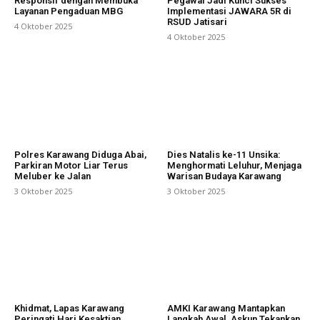
Responsif dengan Membuka
Pegawai Jadi Kunci Sukses
Layanan Pengaduan MBG
Implementasi JAWARA 5R di
RSUD Jatisari
4 Oktober 2025
4 Oktober 2025
Polres Karawang Diduga Abai,
Dies Natalis ke-11 Unsika:
Parkiran Motor Liar Terus
Menghormati Leluhur, Menjaga
Meluber ke Jalan
Warisan Budaya Karawang
3 Oktober 2025
3 Oktober 2025
Khidmat, Lapas Karawang
AMKI Karawang Mantapkan
Peringati Hari Kesaktian
Langkah Awal, Askun Tekankan