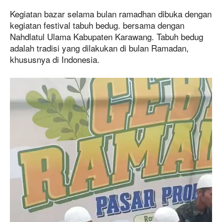
Kegiatan bazar selama bulan ramadhan dibuka dengan
kegiatan festival tabuh bedug. bersama dengan
Nahdlatul Ulama Kabupaten Karawang. Tabuh bedug
adalah tradisi yang dilakukan di bulan Ramadan,
khususnya di Indonesia.
P
e
m
u
t
a
r
V
i
d
e
o