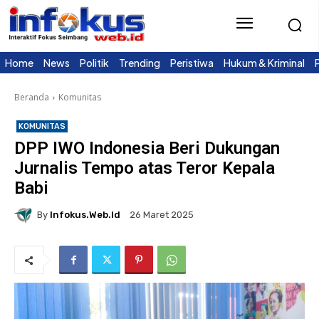
Home
News
Politik
Trending
Peristiwa
Hukum & Kriminal
Beranda
Komunitas
KOMUNITAS
DPP IWO Indonesia Beri Dukungan
Jurnalis Tempo atas Teror Kepala
Babi
By
Infokus.web.id
26 Maret 2025