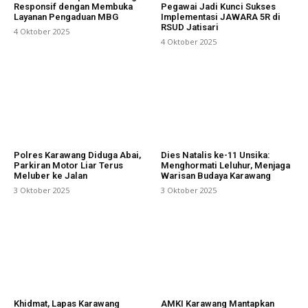
Responsif dengan Membuka
Pegawai Jadi Kunci Sukses
Layanan Pengaduan MBG
Implementasi JAWARA 5R di
RSUD Jatisari
4 Oktober 2025
4 Oktober 2025
Polres Karawang Diduga Abai,
Dies Natalis ke-11 Unsika:
Parkiran Motor Liar Terus
Menghormati Leluhur, Menjaga
Meluber ke Jalan
Warisan Budaya Karawang
3 Oktober 2025
3 Oktober 2025
Khidmat, Lapas Karawang
AMKI Karawang Mantapkan