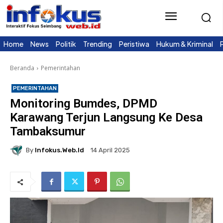
Home
News
Politik
Trending
Peristiwa
Hukum & Kriminal
Beranda
Pemerintahan
PEMERINTAHAN
Monitoring Bumdes, DPMD
Karawang Terjun Langsung Ke Desa
Tambaksumur
By
Infokus.web.id
14 April 2025