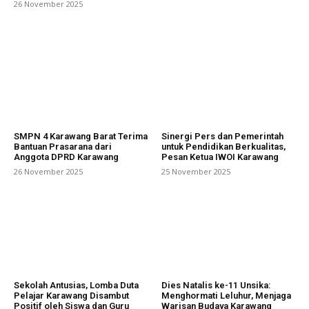
26 November 2025
SMPN 4 Karawang Barat Terima
Sinergi Pers dan Pemerintah
Bantuan Prasarana dari
untuk Pendidikan Berkualitas,
Anggota DPRD Karawang
Pesan Ketua IWOI Karawang
26 November 2025
25 November 2025
Sekolah Antusias, Lomba Duta
Dies Natalis ke-11 Unsika:
Pelajar Karawang Disambut
Menghormati Leluhur, Menjaga
Positif oleh Siswa dan Guru
Warisan Budaya Karawang