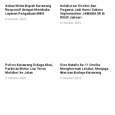
Askun Minta Bupati Karawang
Kolaborasi Direksi dan
Responsif dengan Membuka
Pegawai Jadi Kunci Sukses
Layanan Pengaduan MBG
Implementasi JAWARA 5R di
RSUD Jatisari
4 Oktober 2025
4 Oktober 2025
Polres Karawang Diduga Abai,
Dies Natalis ke-11 Unsika:
Parkiran Motor Liar Terus
Menghormati Leluhur, Menjaga
Meluber ke Jalan
Warisan Budaya Karawang
3 Oktober 2025
3 Oktober 2025