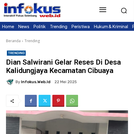
Home
News
Politik
Trending
Peristiwa
Hukum & Kriminal
Beranda
Trending
TRENDING
Dian Salwirani Gelar Reses Di Desa
Kalidungjaya Kecamatan Cibuaya
By
Infokus.web.id
22 Mei 2025