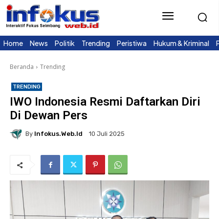
Home
News
Politik
Trending
Peristiwa
Hukum & Kriminal
Beranda
Trending
TRENDING
IWO Indonesia Resmi Daftarkan Diri
Di Dewan Pers
By
Infokus.web.id
10 Juli 2025