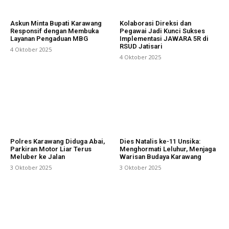
Askun Minta Bupati Karawang
Kolaborasi Direksi dan
Responsif dengan Membuka
Pegawai Jadi Kunci Sukses
Layanan Pengaduan MBG
Implementasi JAWARA 5R di
RSUD Jatisari
4 Oktober 2025
4 Oktober 2025
Polres Karawang Diduga Abai,
Dies Natalis ke-11 Unsika:
Parkiran Motor Liar Terus
Menghormati Leluhur, Menjaga
Meluber ke Jalan
Warisan Budaya Karawang
3 Oktober 2025
3 Oktober 2025