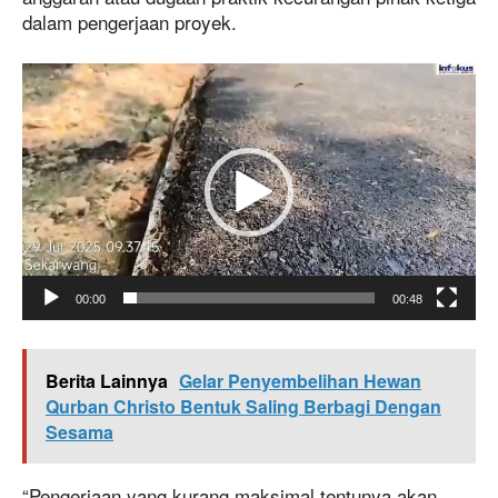
dalam pengerjaan proyek.
P
e
m
u
t
a
r
V
i
d
00:00
00:48
e
o
Berita Lainnya
Gelar Penyembelihan Hewan
Qurban Christo Bentuk Saling Berbagi Dengan
Sesama
“Pengerjaan yang kurang maksimal tentunya akan