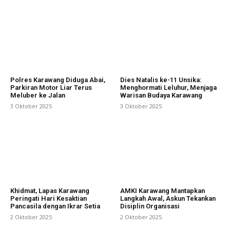
Polres Karawang Diduga Abai,
Dies Natalis ke-11 Unsika:
Parkiran Motor Liar Terus
Menghormati Leluhur, Menjaga
Meluber ke Jalan
Warisan Budaya Karawang
3 Oktober 2025
3 Oktober 2025
Khidmat, Lapas Karawang
AMKI Karawang Mantapkan
Peringati Hari Kesaktian
Langkah Awal, Askun Tekankan
Pancasila dengan Ikrar Setia
Disiplin Organisasi
2 Oktober 2025
2 Oktober 2025