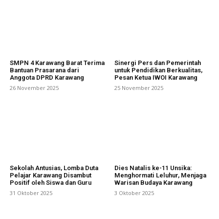
SMPN 4 Karawang Barat Terima
Sinergi Pers dan Pemerintah
Bantuan Prasarana dari
untuk Pendidikan Berkualitas,
Anggota DPRD Karawang
Pesan Ketua IWOI Karawang
26 November 2025
25 November 2025
Sekolah Antusias, Lomba Duta
Dies Natalis ke-11 Unsika:
Pelajar Karawang Disambut
Menghormati Leluhur, Menjaga
Positif oleh Siswa dan Guru
Warisan Budaya Karawang
31 Oktober 2025
3 Oktober 2025