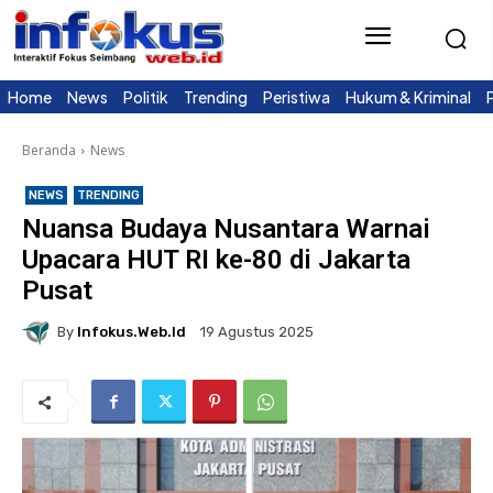
Home
News
Politik
Trending
Peristiwa
Hukum & Kriminal
Beranda
News
NEWS
TRENDING
Nuansa Budaya Nusantara Warnai
Upacara HUT RI ke-80 di Jakarta
Pusat
By
Infokus.web.id
19 Agustus 2025