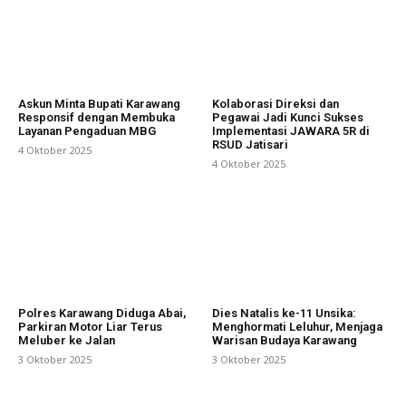
Askun Minta Bupati Karawang
Kolaborasi Direksi dan
Responsif dengan Membuka
Pegawai Jadi Kunci Sukses
Layanan Pengaduan MBG
Implementasi JAWARA 5R di
RSUD Jatisari
4 Oktober 2025
4 Oktober 2025
Polres Karawang Diduga Abai,
Dies Natalis ke-11 Unsika:
Parkiran Motor Liar Terus
Menghormati Leluhur, Menjaga
Meluber ke Jalan
Warisan Budaya Karawang
3 Oktober 2025
3 Oktober 2025