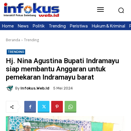
Home
News
Politik
Trending
Peristiwa
Hukum & Kriminal
Beranda
Trending
TRENDING
Hj. Nina Agustina Bupati Indramayu
siap membantu Anggaran untuk
pemekaran Indramayu barat
By
Infokus.web.id
5 Mei 2024