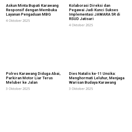
Askun Minta Bupati Karawang
Kolaborasi Direksi dan
Responsif dengan Membuka
Pegawai Jadi Kunci Sukses
Layanan Pengaduan MBG
Implementasi JAWARA 5R di
RSUD Jatisari
4 Oktober 2025
4 Oktober 2025
Polres Karawang Diduga Abai,
Dies Natalis ke-11 Unsika:
Parkiran Motor Liar Terus
Menghormati Leluhur, Menjaga
Meluber ke Jalan
Warisan Budaya Karawang
3 Oktober 2025
3 Oktober 2025