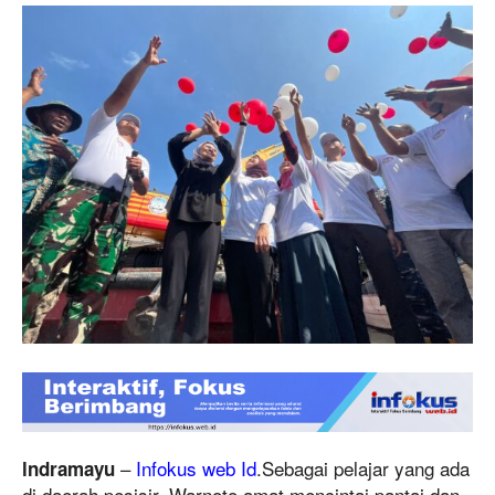
–
Infokus web Id
.Sebagai pelajar yang ada
lndramayu
di daerah pesisir, Warnoto amat mencintai pantai dan