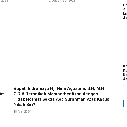
 2025
12 Desember 2025
Po
Ab
Li
Ja
3 
Kh
Ka
Ke
de
2 
Bupati Indramayu Hj. Nina Agustina, S.H, M.H,
im
C.R.A Beranikah Memberhentikan dengan
Tidak Hormat Sekda Aep Surahman Atas Kasus
Nikah Siri?
18 Mei 2024