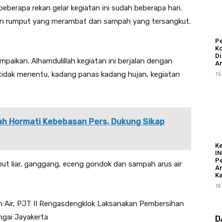
eberapa rekan gelar kegiatan ini sudah beberapa hari.
n rumput yang merambat dan sampah yang tersangkut.
Pe
Ko
Di
aikan. Alhamdulillah kegiatan ini berjalan dengan
An
16
 tidak menentu, kadang panas kadang hujan, kegiatan
ah Hormati Kebebasan Pers, Dukung Sikap
K
I
Pe
t liar, ganggang, eceng gondok dan sampah arus air
A
Ka
18
D