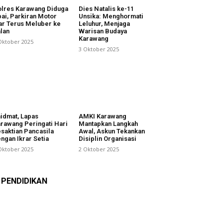
lres Karawang Diduga
Dies Natalis ke-11
ai, Parkiran Motor
Unsika: Menghormati
ar Terus Meluber ke
Leluhur, Menjaga
lan
Warisan Budaya
Karawang
Oktober 2025
3 Oktober 2025
idmat, Lapas
AMKI Karawang
rawang Peringati Hari
Mantapkan Langkah
saktian Pancasila
Awal, Askun Tekankan
ngan Ikrar Setia
Disiplin Organisasi
Oktober 2025
2 Oktober 2025
PENDIDIKAN