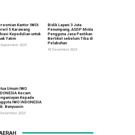
resmian Kantor IWOI
Bidik Layani 3 Juta
rwil 5 Karawang
Penumpang, ASDP Minta
hiasi Kepedulian untuk
Pengguna Jasa Pastikan
ak Yatim
Bertiket sebelum Tiba di
Pelabuhan
 September 2025
18 Desember 2023
etua Umum IWO
NDONESIA Kecam
nganiayan Kepada
nggota IWO INDONESIA
b. Banyuasin
 Desember 2023
AERAH