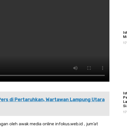
Is
Me
17
Is
Pe
ers di Pertaruhkan, Wartawan Lampung Utara
La
Si
17
gan oleh awak media online infokus.web.id , jum’at