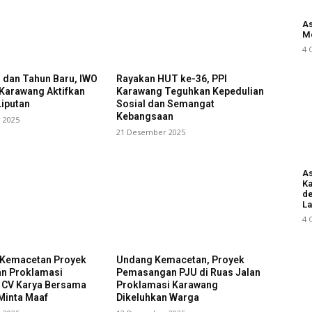
As
M
4 
l dan Tahun Baru, IWO
Rayakan HUT ke-36, PPI
 Karawang Aktifkan
Karawang Teguhkan Kepedulian
iputan
Sosial dan Semangat
Kebangsaan
 2025
21 Desember 2025
As
Ka
d
L
4 
i Kemacetan Proyek
Undang Kemacetan, Proyek
an Proklamasi
Pemasangan PJU di Ruas Jalan
 CV Karya Bersama
Proklamasi Karawang
Minta Maaf
Dikeluhkan Warga