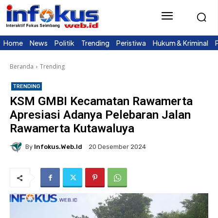
Home
News
Politik
Trending
Peristiwa
Hukum & Kriminal
Beranda
Trending
TRENDING
KSM GMBI Kecamatan Rawamerta
Apresiasi Adanya Pelebaran Jalan
Rawamerta Kutawaluya
By
Infokus.web.id
20 Desember 2024