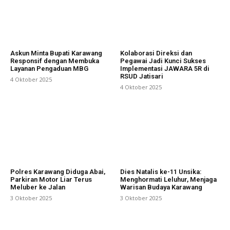
Askun Minta Bupati Karawang
Kolaborasi Direksi dan
Responsif dengan Membuka
Pegawai Jadi Kunci Sukses
Layanan Pengaduan MBG
Implementasi JAWARA 5R di
RSUD Jatisari
4 Oktober 2025
4 Oktober 2025
Polres Karawang Diduga Abai,
Dies Natalis ke-11 Unsika:
Parkiran Motor Liar Terus
Menghormati Leluhur, Menjaga
Meluber ke Jalan
Warisan Budaya Karawang
3 Oktober 2025
3 Oktober 2025