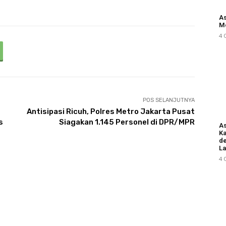
As
M
4 
POS SELANJUTNYA
Antisipasi Ricuh, Polres Metro Jakarta Pusat
s
Siagakan 1.145 Personel di DPR/MPR
As
Ka
d
L
4 