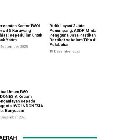
resmian Kantor IWOI
Bidik Layani 3 Juta
rwil 5 Karawang
Penumpang, ASDP Minta
hiasi Kepedulian untuk
Pengguna Jasa Pastikan
ak Yatim
Bertiket sebelum Tiba di
Pelabuhan
 September 2025
18 Desember 2023
etua Umum IWO
NDONESIA Kecam
nganiayan Kepada
nggota IWO INDONESIA
b. Banyuasin
 Desember 2023
AERAH