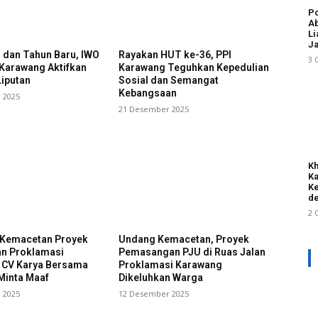
Po
Ab
Li
Ja
l dan Tahun Baru, IWO
Rayakan HUT ke-36, PPI
3 
 Karawang Aktifkan
Karawang Teguhkan Kepedulian
iputan
Sosial dan Semangat
Kebangsaan
 2025
21 Desember 2025
Kh
Ka
Ke
de
2 
i Kemacetan Proyek
Undang Kemacetan, Proyek
an Proklamasi
Pemasangan PJU di Ruas Jalan
 CV Karya Bersama
Proklamasi Karawang
Minta Maaf
Dikeluhkan Warga
 2025
12 Desember 2025