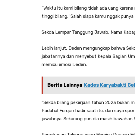
“Waktu itu kami bilang tidak ada uang karen
tinggi bilang: ‘Salah siapa kamu nggak punya
Sekda Lempar Tanggung Jawab, Nama Kaba
Lebih lanjut, Deden mengungkap bahwa Sekda
jabatannya dan menyebut Kepala Bagian Umu
memicu emosi Deden.
Berita Lainnya
Kades Karyabakti Ge
“Sekda bilang pekerjaan tahun 2023 bukan 
Padahal Furqon hadir saat itu, dan saya spo
jawabnya. Sekarang pun dia masih bawahan S
Percakapan Telepon yang Memicu Dugaan Fi