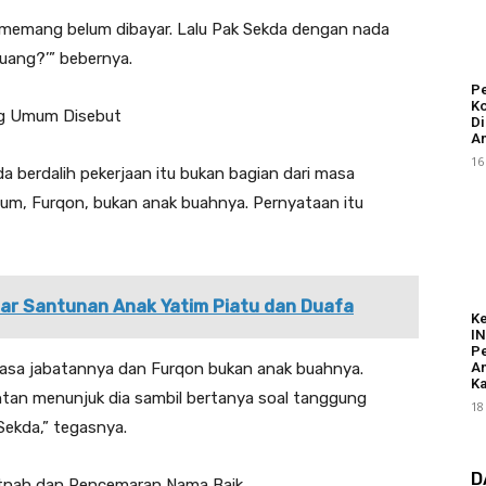
a memang belum dibayar. Lalu Pak Sekda dengan nada
 uang?’” bebernya.
Pe
Ko
g Umum Disebut
Di
An
16
 berdalih pekerjaan itu bukan bagian dari masa
m, Furqon, bukan anak buahnya. Pernyataan itu
lar Santunan Anak Yatim Piatu dan Duafa
K
I
Pe
A
masa jabatannya dan Furqon bukan anak buahnya.
Ka
ntan menunjuk dia sambil bertanya soal tanggung
18
ekda,” tegasnya.
D
tnah dan Pencemaran Nama Baik