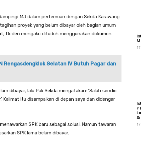
endampingi MJ dalam pertemuan dengan Sekda Karawang
tagihan proyek yang belum dibayar oleh bagian umum
ut, Deden mengaku dituduh menggunakan dokumen
Is
Me
17
 Rengasdengklok Selatan IV Butuh Pagar dan
m dibayar, lalu Pak Sekda mengatakan: ‘Salah sendiri
’ Kalimat itu disampaikan di depan saya dan didengar
Is
Pe
La
Si
n menawarkan SPK baru sebagai solusi. Namun tawaran
17
dasarkan SPK lama belum dibayar.