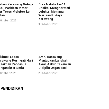
lres Karawang Diduga
Dies Natalis ke-11
ai, Parkiran Motor
Unsika: Menghormati
ar Terus Meluber ke
Leluhur, Menjaga
lan
Warisan Budaya
Karawang
Oktober 2025
3 Oktober 2025
idmat, Lapas
AMKI Karawang
rawang Peringati Hari
Mantapkan Langkah
saktian Pancasila
Awal, Askun Tekankan
ngan Ikrar Setia
Disiplin Organisasi
Oktober 2025
2 Oktober 2025
PENDIDIKAN