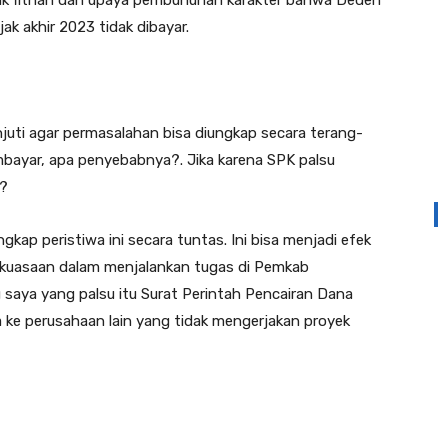
tuk fitnah dan upaya pembunuhan karakter bahwa Deden
k akhir 2023 tidak dibayar.
njuti agar permasalahan bisa diungkap secara terang-
ayar, apa penyebabnya?. Jika karena SPK palsu
n?
ap peristiwa ini secara tuntas. Ini bisa menjadi efek
ekuasaan dalam menjalankan tugas di Pemkab
saya yang palsu itu Surat Perintah Pencairan Dana
ke perusahaan lain yang tidak mengerjakan proyek