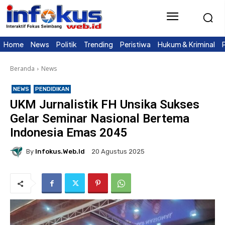
Home
News
Politik
Trending
Peristiwa
Hukum & Kriminal
Beranda
News
NEWS
PENDIDIKAN
UKM Jurnalistik FH Unsika Sukses
Gelar Seminar Nasional Bertema
Indonesia Emas 2045
By
Infokus.web.id
20 Agustus 2025